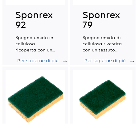
Sponrex
Sponrex
92
79
Spugna umida in
Spugna umida di
cellulosa
cellulosa rivestita
ricoperta con una
con un tessuto
paglietta
abrasivo morbido
Per saperne di più
Per saperne di più
abrasiva
laminata