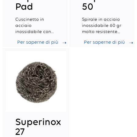
Pad
50
Cuscinetto in
Spirale in acciaio
acciaio
inossidabile 60 gr
inossidabile con
molto resistente
alto potere
per le superfici
Per saperne di più
Per saperne di più
abrasivo
più incrostate
Superinox
27