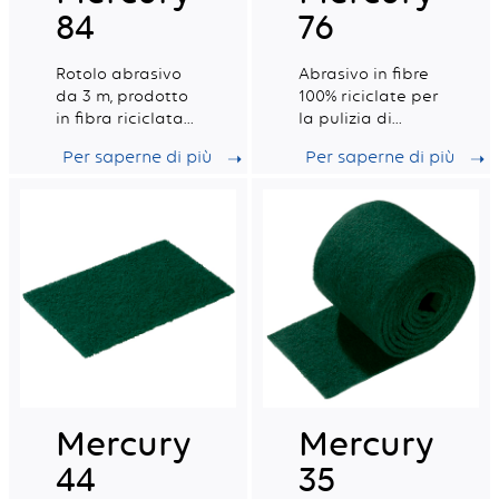
84
76
Rotolo abrasivo
Abrasivo in fibre
da 3 m, prodotto
100% riciclate per
in fibra riciclata
la pulizia di
al 100% per una
superfici delicate
Per saperne di più
Per saperne di più
pulizia intensiva
e pesante.
Mercury
Mercury
44
35