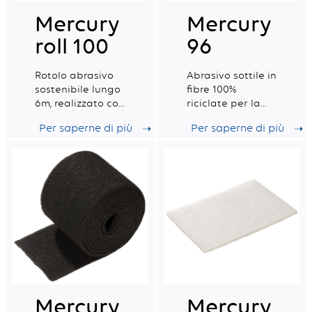
Mercury
Mercury
roll 100
96
Rotolo abrasivo
Abrasivo sottile in
sostenibile lungo
fibre 100%
6m, realizzato con
riciclate per la
fibre riciclate al
pulizia generale
Per saperne di più
Per saperne di più
100%, adatto per
di superfici
la pulizia
difficili.
generale di
superfici non
delicate.
Mercury
Mercury