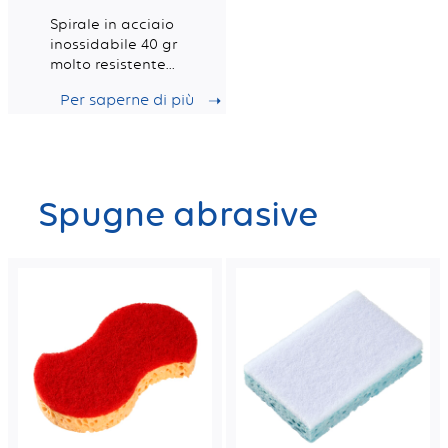
Spirale in acciaio
inossidabile 40 gr
molto resistente
per le superfici
Per saperne di più
più incrostate
Spugne abrasive