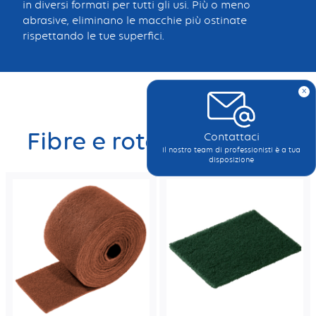
in diversi formati per tutti gli usi. Più o meno
abrasive, eliminano le macchie più ostinate
rispettando le tue superfici.
x
Fibre e rotoli abrasivi
Contattaci
Il nostro team di professionisti è a tua
disposizione