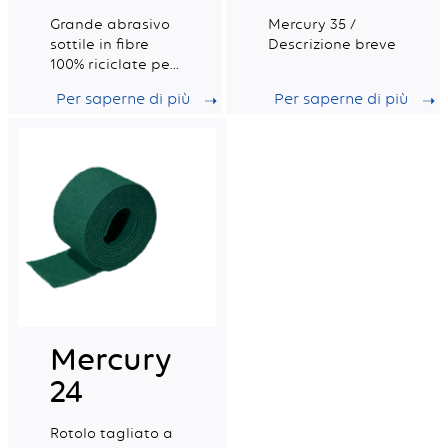
Grande abrasivo
Mercury 35 /
sottile in fibre
Descrizione breve
100% riciclate per
la pulizia
Per saperne di più
Per saperne di più
generale di
superfici difficili.
L'abrasivo rimane
pulito più a lungo
grazie al nuovo
trattamento
"grasso stop"
Mercury
24
Rotolo tagliato a