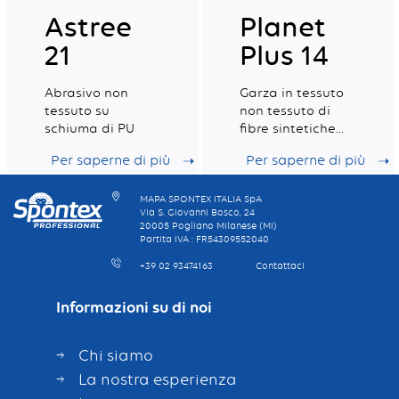
Astree
Planet
21
Plus 14
Abrasivo non
Garza in tessuto
tessuto su
non tessuto di
schiuma di PU
fibre sintetiche
per la cura dei
Per saperne di più
Per saperne di più
pavimenti
MAPA SPONTEX ITALIA SpA
Via S. Giovanni Bosco, 24
20005 Pogliano Milanese (MI)
Partita IVA : FR54309552040
+39 02 93474163
Contattaci
Informazioni su di noi
Chi siamo
La nostra esperienza