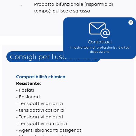
Prodotto bifunzionale (risparmio di
tempo): pulisce e sgrassa
x
Dimensioni (mm)
Fibre sintetiche riciclate, Cariche abrasive, Lattice, Colla, Pigmento
Contattaci
Il nostro team di professionisti è a tua
disposizione
Consigli per l’uso e la cura
Compatibilità chimica
Resistente:
- Fosfati
- Fosfonati
- Tensioattivi anionici
- tensioattivi cationici
- Tensioattivi anfoteri
- Tensioattivi non ionici
- Agenti sbiancanti ossigenati