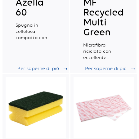
Azella
MF
60
Recycled
Multi
Spugna in
Green
cellulosa
compatta con
speciale rinforzo
Microfibra
ai lati per una
riciclata con
maggior
eccellente
resistenza alla
capacità di
Per saperne di più
Per saperne di più
torsione,
assorbimento,
certificata per il
ideale per la
contatto con gli
pulizia
alimenti.
professionale
quotidiana.