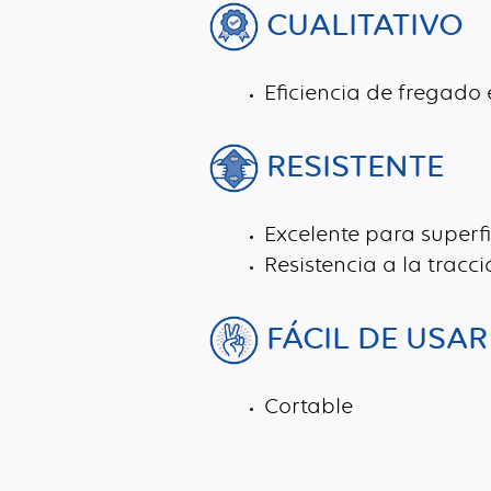
CUALITATIVO
Eficiencia de fregado
RESISTENTE
Excelente para superfi
Resistencia a la tracc
FÁCIL DE USAR
Cortable
Fibras sintéticas recicladas, Rellenos abrasivos de aluminio y cásc