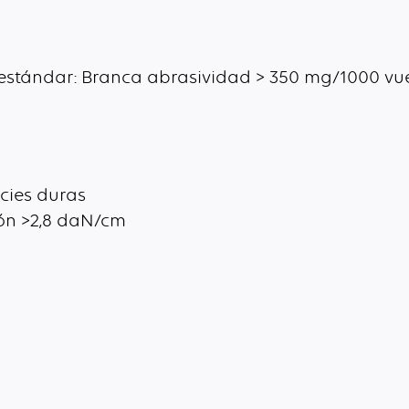
 estándar: Branca abrasividad > 350 mg/1000 vu
cies duras
ión >2,8 daN/cm
aras de nuez, Látex