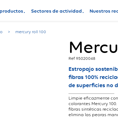
 productos
Sectores de actividad
Nuestros re
do
mercury roll 100
Mercur
Ref 95020048
Estropajo sostenib
fibras 100% recicl
de superficies no d
Limpie eficazmente con 
colorantes Mercury 100
fibras sintéticas recicl
elimina las peoras manc