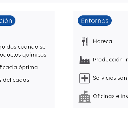
ción
Entornos
Horeca
líquidos cuando se
roductos químicos
Producción in
ficacia óptima
Servicios sani
s delicadas
Oficinas e ins