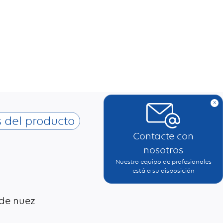
x
s del producto
Contacte con
nosotros
Nuestro equipo de profesionales
está a su disposición
 de nuez