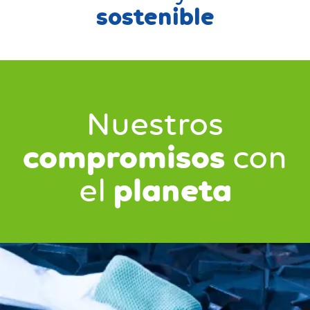
sostenible
Nuestros
compromisos
con
planeta
el