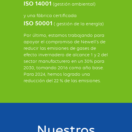
ISO 14001
(gestión ambiental)
y una fábrica certificada
ISO 50001
( gestión de la energía)
Por último, estamos trabajando para
apoyar el compromiso de Newell's de
reducir las emisiones de gases de
efecto invernadero de alcance 1 y 2 del
sector manufacturero en un 30% para
2030, tomando 2016 como año base.
Para 2024, hemos logrado una
reducción del 22 % de las emisiones.
Nuestros