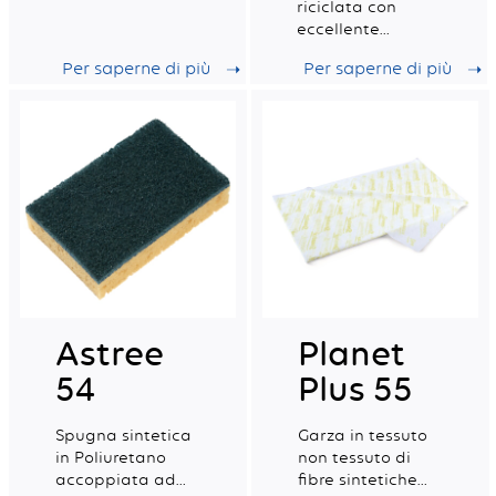
una maggiore
riciclata con
resistenza alla
eccellente
torsione,
capacità di
Per saperne di più
Per saperne di più
certificata per il
assorbimento,
contatto con gli
ideale per la
alimenti.
pulizia
professionale
quotidiana.
Astree
Planet
54
Plus 55
Spugna sintetica
Garza in tessuto
in Poliuretano
non tessuto di
accoppiata ad
fibre sintetiche