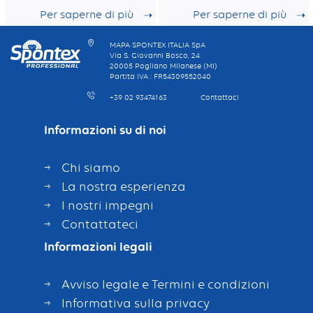
abrasivo
per la cura dei
Per saperne di più
Per saperne di più
pavimenti. Garza
impregnata 48
gr/m2
MAPA SPONTEX ITALIA SpA
Via S. Giovanni Bosco, 24
20005 Pogliano Milanese (MI)
Partita IVA : FR54309552040
+39 02 93474163
Contattaci
Informazioni su di noi
Chi siamo
La nostra esperienza
I nostri impegni
Contattateci
Informazioni legali
Avviso legale e Termini e condizioni
Informativa sulla privacy