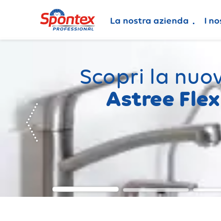
La nostra azienda
I no
Scopri la nuo
Astree Flex