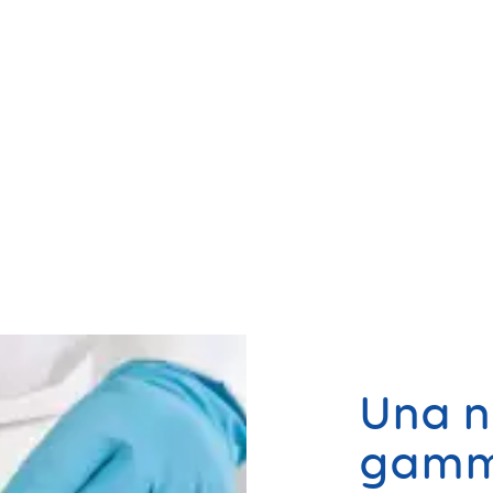
Una n
gamma