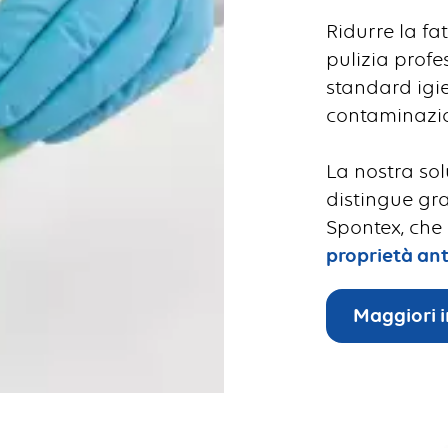
Ridurre la fa
pulizia profe
standard igien
contaminazio
La nostra sol
distingue gr
Spontex, che
proprietà ant
Maggiori 