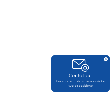
x
Contattaci
Il nostro team di professionisti è a
tua disposizione