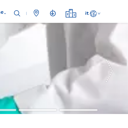
se
it