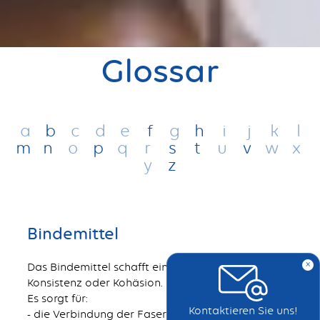
Glossar
a
b
c
d
e
f
g
h
i
j
k
l
m
n
o
p
q
r
s
t
u
v
w
x
y
z
Bindemittel
x
Das Bindemittel schafft eine einheitliche, feste
Konsistenz oder Kohäsion.
Es sorgt für:
Kontaktieren Sie uns!
- die Verbindung der Fasern untereinander, die