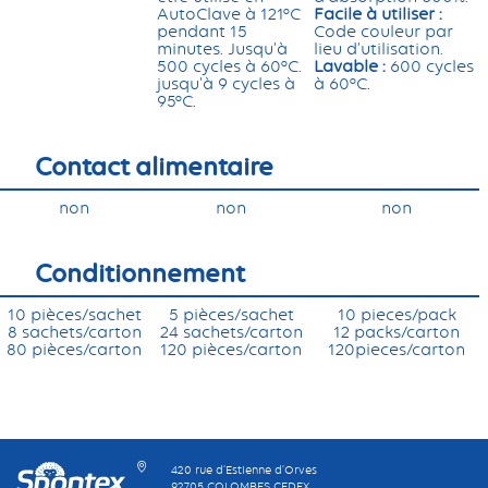
AutoClave à 121°C
Facile à utiliser :
pendant 15
Code couleur par
minutes. Jusqu'à
lieu d’utilisation.
500 cycles à 60°C.
Lavable :
600 cycles
jusqu'à 9 cycles à
à 60°C.
95°C.
Contact alimentaire
non
non
non
Conditionnement
10 pièces/sachet
5 pièces/sachet
10 pieces/pack
8 sachets/carton
24 sachets/carton
12 packs/carton
80 pièces/carton
120 pièces/carton
120pieces/carton
420 rue d’Estienne d’Orves
92705 COLOMBES CEDEX