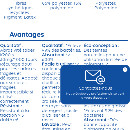
Fibres
85% polyester, 15%
Polyester,
synthétiques
polyamide
Polyamide
recyclées,
Pigment, Latex
Avantages
Qualitatif :
Qualitatif :
*Enlève
Éco-conception :
Abrasivité taber
99% des bactéries.
Des teintes
K200 <
Absorbant :
>
naturelles pour une
30mg/1000 tours.
600%.
utilisation limitée de
Récurage doux
Facile à utiliser :
4
colorants. 2
pour les surfaces
couleurs
bouteilles recyclées
x
fragiles et
disponibles pour
par microfibre.
délicates. Adapté
chaque zone
Emballage en
aux surfaces
d'utilisation,
carton recyclé à
fragiles.
permettant de
70%. 50% de fibres
Contactez-nous
Imputrescible si
réduire le risque
recyclées dans cette
Notre équipe de professionnels se tient
utilisé
de contamination
microfibre.
à votre disposition
correctement.
croisée. Permet de
Qualitatif :
Enlèvent
Résistant :
nettoyer sans
les traces de graisse.
Résistant à la
détergent ; facile
*Enlèvent 99% des
traction > 3
à utiliser et à
bactéries.
daN/cm².
rincer.
Absorbant :
Très
Lavable :
Peut-
bonne capacité
être utilisé en
d'absorption 600%.